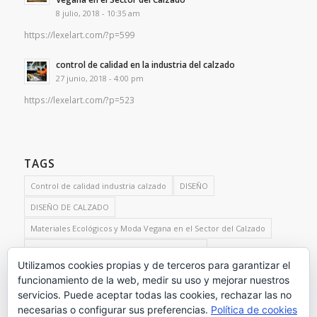
8 julio, 2018 - 10:35 am
https://lexelart.com/?p=599
control de calidad en la industria del calzado
27 junio, 2018 - 4:00 pm
https://lexelart.com/?p=523
TAGS
Control de calidad industria calzado
DISEÑO
DISEÑO DE CALZADO
Materiales Ecológicos y Moda Vegana en el Sector del Calzado
Producciones Sostenibles Sector del Calzado
Utilizamos cookies propias y de terceros para garantizar el
Servicios de control de calidad para el sector del calzado
funcionamiento de la web, medir su uso y mejorar nuestros
test de calzado
servicios. Puede aceptar todas las cookies, rechazar las no
necesarias o configurar sus preferencias.
Política de cookies