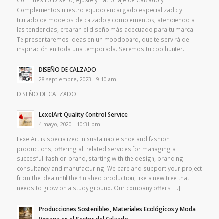
Con nuestro Diseño, Ajuste y Patronaje de Calzado y
Complementos nuestro equipo encargado especializado y
titulado de modelos de calzado y complementos, atendiendo a
las tendencias, crearan el diseño más adecuado para tu marca.
Te presentaremos ideas en un moodboard, que te servirá de
inspiración en toda una temporada. Seremos tu coolhunter.
DISEÑO DE CALZADO
28 septiembre, 2023 - 9:10 am
DISEÑO DE CALZADO
LexelArt Quality Control Service
4 mayo, 2020 - 10:31 pm
LexelArt is specialized in sustainable shoe and fashion
productions, offering all related services for managing a
succesfull fashion brand, starting with the design, branding
consultancy and manufacturing. We care and support your project
from the idea until the finished production, like a new tree that
needs to grow on a study ground. Our company offers […]
Producciones Sostenibles, Materiales Ecológicos y Moda
Vegana en el Sector del Calzado