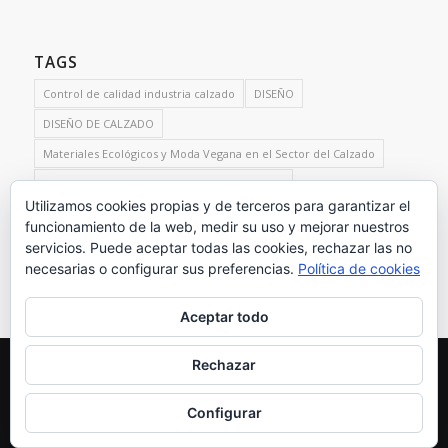
TAGS
Control de calidad industria calzado
DISEÑO
DISEÑO DE CALZADO
Materiales Ecológicos y Moda Vegana en el Sector del Calzado
Producciones Sostenibles Sector del Calzado
Utilizamos cookies propias y de terceros para garantizar el
Servicios de control de calidad para el sector del calzado
funcionamiento de la web, medir su uso y mejorar nuestros
test de calzado
servicios. Puede aceptar todas las cookies, rechazar las no
necesarias o configurar sus preferencias.
Política de cookies
Aceptar todo
Rechazar
© Copyright - SUSANA MAZZARINO · C./ Monte de Santa Pola Nº30,
Estudio 34 03130 Santa Pola (Alicante) Spain · Tel. +34 965682630 ·
info@lexelart.com
Configurar
POLITICA DE COOKIES
AVISO LEGAL